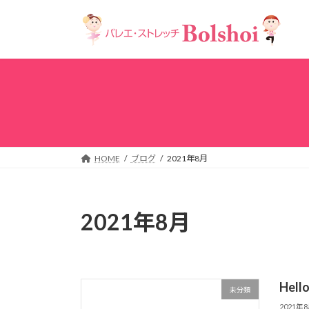
コ
ナ
ン
ビ
テ
ゲ
ン
ー
ツ
シ
へ
ョ
ス
ン
キ
に
ッ
移
プ
動
HOME
ブログ
2021年8月
2021年8月
Hello
未分類
2021年